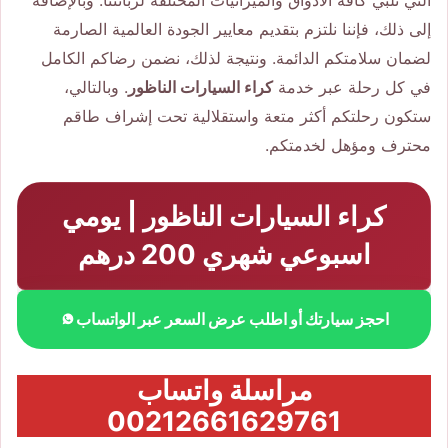
التي تلبي كافة الأذواق والميزانيات المختلفة لزبائننا. وبالإضافة
إلى ذلك، فإننا نلتزم بتقديم معايير الجودة العالمية الصارمة
لضمان سلامتكم الدائمة. ونتيجة لذلك، نضمن رضاكم الكامل
في كل رحلة عبر خدمة
كراء السيارات الناظور
. وبالتالي،
ستكون رحلتكم أكثر متعة واستقلالية تحت إشراف طاقم
محترف ومؤهل لخدمتكم.
كراء السيارات الناظور | يومي
اسبوعي شهري 200 درهم
احجز سيارتك أو اطلب عرض السعر عبر الواتساب
مراسلة واتساب
00212661629761