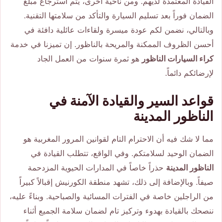
القيادة المعتمدة لديهم. ومن ناحية أخرى، يتم استرجاع مبلغ
الضمان فوراً بعد تسليم السيارة والتأكد من سلامتها التقنية.
وبالتالي، نضمن لكم عودة ميسرة ولقاءات عائلية دافئة في
أحسن الظروف الممكنة والمريحة بالناظور. إن تميزنا في خدمة
كراء السيارات الناظور
هو ثمرة سنوات من العمل الجاد
لإرضائكم دائماً.
قواعد السير والقيادة الآمنة في
الناظور المدينة
مما لا شك فيه أن الاحترام التام لقوانين المرور المغربية هو
الضمان الوحيد لسلامتكم. وفي الواقع، تتطلب القيادة في
الناظور المدينة
حذراً خاصاً في المدارات الحيوية المزدحمة
صيفاً. وبالإضافة إلى ذلك، تشهد منطقة الكورنيش إقبالاً كبيراً
من الراجلين خاصة في الفترات المسائية والصباحية. وبناءً عليه،
ننصحك بالقيادة بهدوء وتركيز تام لضمان سلامة الجميع أثناء