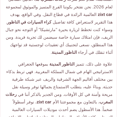
لعام 2026. نحن نفتخر بكوننا الفرع المتميز والموثوق لمجموعة
zixt car
العالمية الرائدة في قطاع النقل. وفي الواقع، يهدف
هذا التقرير لاستعراض كافة تفاصيل
كراء السيارات في الناظور
.
وسواء كنت تخطط لزيارة بحيرة “مارتشيكا” أو التوجه نحو جبال
الريف، فإن امتلاك سيارة خاصة سيضمن لك تجربة فريدة. ومن
هذا المنطلق، نسعى لتجنيبك أي تعقيدات لوجستية قد تواجهك
أثناء تنقلك في أرجاء
الناظور المدينة
.
علاوة على ذلك، تتميز
الناظور المدينة
بموقعها الجغرافي
الاستراتيجي الهام في شمال المملكة المغربية. فهي تربط بذكاء
بين مختلف أقاليم الجهة الشرقية والريف عبر شبكة طرقية
حديثة. وبناءً عليه، يتطلب الاستمتاع بجمالها توفر وسيلة نقل
مريحة وآمنة في كل الأوقات. ومن الجدير بالذكر أننا في
رحلات
المغرب
، بالتعاون مع مجموعتنا الأم
zixt car
، نوفر أسطولاً
ضخماً. هذا الأسطول يضم أحدث موديلات السيارات العالمية