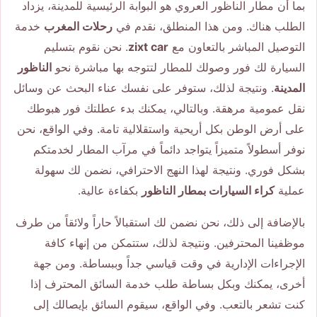
بما أن مطار الناظور العروي هو البوابة الرئيسية للمدينة، يزداد
الطلب هناك. ومن هذا المنطلق، نقدم في
رحلات المغرب
خدمة
التوصيل المباشر بالتعاون مع
zixt car
. نحن نقوم بتسليم
السيارة لك فور وصولك للمطار لتتوجه بها مباشرة نحو
الناظور
المدينة
. ونتيجة لذلك، ستوفر على نفسك عناء البحث عن وسائل
نقل عمومية مرهقة. وبالتالي، يمكنك بدء عطلتك فور هبوطك
على أرض الوطن بكل أريحية واستقلالية تامة. وفي الواقع، نحن
نوفر أسطولاً متميزاً يتواجد دائماً في مرآب المطار لخدمتكم
بشكل فوري. ونتيجة لهذا النهج الاحترافي، نضمن لك سهولة
عملية
كراء السيارات بمطار الناظور
بكفاءة عالية.
بالإضافة إلى ذلك، نحن نضمن لك استقبالاً حاراً ولائقاً من طرف
موظفينا المحترفين. ونتيجة لذلك، ستتمكن من إنهاء كافة
الإجراءات الإدارية في وقت قياسي جداً وببساطة. ومن جهة
أخرى، يمكنك وبكل بساطة طلب خدمة السائق المحترف إذا
كنت تشعر بالتعب. وفي الواقع، سيقوم السائق بإيصالك إلى