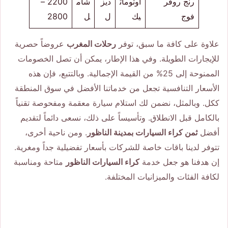
رنج روفر
أوتومات
ديز
شام
2200 –
فوج
يك
ل
ل
2800
علاوة على كافة ما سبق، توفر
رحلات المغرب
عروضاً حصرية
للإيجارات الطويلة. وفي هذا الإطار، يمكن أن تصل الخصومات
الممنوحة إلى 25% من القيمة الإجمالية. وبالتتبع، فإن هذه
الأسعار التنافسية تجعل من خدماتنا الأفضل في سوق المنطقة
ككل. وبالمثل، نضمن لك استلام سيارة معقمة ومفحوصة تقنياً
بالكامل قبل الانطلاق. وتأسيساً على ذلك، نسعى دائماً لتقديم
أفضل
ثمن كراء السيارات بمدينة الناظور
. ومن ناحية أخرى،
تتوفر لدينا باقات خاصة للشركات بأسعار تفضيلية جداً ومغرية.
إن هدفنا هو جعل خدمة
كراء السيارات الناظور
متاحة ومناسبة
لكافة الفئات والميزانيات المختلفة.