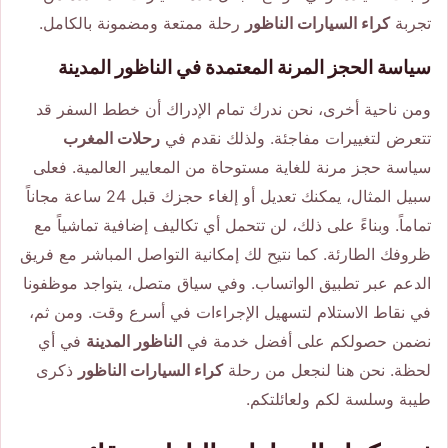
تجربة
كراء السيارات الناظور
رحلة ممتعة ومضمونة بالكامل.
سياسة الحجز المرنة المعتمدة في الناظور المدينة
ومن ناحية أخرى، نحن ندرك تمام الإدراك أن خطط السفر قد
تتعرض لتغييرات مفاجئة. ولذلك نقدم في
رحلات المغرب
سياسة حجز مرنة للغاية مستوحاة من المعايير العالمية. فعلى
سبيل المثال، يمكنك تعديل أو إلغاء حجزك قبل 24 ساعة مجاناً
تماماً. وبناءً على ذلك، لن تتحمل أي تكاليف إضافية تماشياً مع
ظروفك الطارئة. كما نتيح لك إمكانية التواصل المباشر مع فريق
الدعم عبر تطبيق الواتساب. وفي سياق متصل، يتواجد موظفونا
في نقاط الاستلام لتسهيل الإجراءات في أسرع وقت. ومن ثم،
نضمن حصولكم على أفضل خدمة في
الناظور المدينة
في أي
لحظة. نحن هنا لنجعل من رحلة
كراء السيارات الناظور
ذكرى
طيبة وسلسة لكم ولعائلتكم.