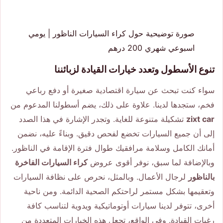
صورة توضيحية حول كراء السيارات الناظور | يومي
اسبوعي شهري 200 درهم
تنوع الأسطول وتعدد خيارات القيادة لزبائننا
سواء كنت تبحث عن سيارة اقتصادية صغيرة أو دفع رباعي
فخم، ستجدها لدينا. علاوة على ذلك، يضم أسطولنا المدعوم من
zixt car
تشكيلة متنوعة للغاية. وتجدر الإشارة في هذا الصدد
إلى أن جميع السيارات تخضع لفحص دقيق. وبناءً عليه، نضمن
أمانك الكامل وسلامة مرافقيك طوال فترة الإقامة في الناظور.
وبالإضافة لما سبق، نوفر أقوى عروض
كراء السيارات الفاخرة
بالناظور
لرجال الأعمال. وبالمثل، نحرص على نظافة السيارات
وتعقيمها بشكل مستمر لراحتكم الصحية الدائمة. ومن ناحية
أخرى، تتوفر لدينا سيارات أوتوماتيكية ويدوية لتناسب كافة
رغبات القيادة. وفي الواقع، تجعل هذه الخيارات المتعددة من