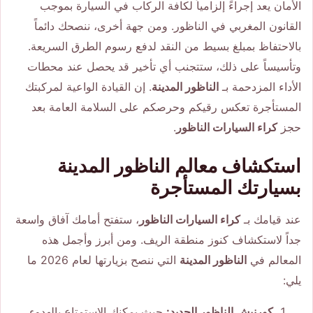
الأمان يعد إجراءً إلزامياً لكافة الركاب في السيارة بموجب
القانون المغربي في الناظور. ومن جهة أخرى، ننصحك دائماً
بالاحتفاظ بمبلغ بسيط من النقد لدفع رسوم الطرق السريعة.
وتأسيساً على ذلك، ستتجنب أي تأخير قد يحصل عند محطات
الأداء المزدحمة بـ
الناظور المدينة
. إن القيادة الواعية لمركبتك
المستأجرة تعكس رقيكم وحرصكم على السلامة العامة بعد
حجز
كراء السيارات الناظور
.
استكشاف معالم الناظور المدينة
بسيارتك المستأجرة
عند قيامك بـ
كراء السيارات الناظور
، ستفتح أمامك آفاق واسعة
جداً لاستكشاف كنوز منطقة الريف. ومن أبرز وأجمل هذه
المعالم في
الناظور المدينة
التي ننصح بزيارتها لعام 2026 ما
يلي:
كورنيش الناظور الجديد:
حيث يمكنك الاستمتاع بالهدوء