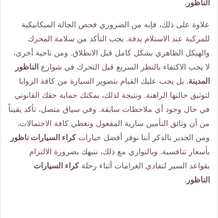
الناظور
.
علاوة على ذلك، فإنه من الضروري فحص الحالة الميكانيكية
للمركبة عند الاستلام بدقة. يجب التأكد من سلامة المحرك
والهيكل الظاهري بشكل كامل قبل الانطلاق. ومن ناحية أخرى،
لا يجب الاكتفاء بالنظر السريع قبل التحرك في شوارع
الناظور
المدينة
. بل يجب عليك القيام بتصوير السيارة من كافة الزوايا
لتوثيق حالتها الراهنة. ونتيجة لذلك، يمكنك حماية حقك القانوني
في حال وجود أي ملاحظات سابقة. وفي سياق متصل، تأكد يقيناً
من أن وثائق التأمين سارية المفعول وتغطي كافة الاحتمالات.
ومن الجدير بالذكر أننا نوفر أفضل خيارات
كراء السيارات ناظور
بأسعار تنافسية. وبالتوازي مع ذلك، ننبهك بضرورة الالتزام
بقواعد السير لتفادي الغرامات أثناء رحلة
كراء السيارات
الناظور
.