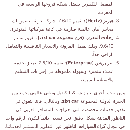
المفضل للكثيرين بفضل شبكة فروعها الواسعة في
المغرب.
هيرتز (Hertz):
تقييم 7.6/10. شركة عريقة تضمن لك
معايير أمان عالمية صارمة في كافة مركباتها المتوفرة.
رحلات المغرب (فرع مجموعة zixt car):
تقييم ممتاز
9.6/10. وذلك بفضل المرونة والأسعار التنافسية والتعامل
الراقي جداً.
انتر بريس (Enterprise):
تقييم 7.5/10. تمتاز بخدمة
عملاء متميزة وسهولة ملحوظة في إجراءات التسليم
والاستلام السريعة.
ومن ناحية أخرى، تبرز شركتنا كبديل وطني عالمي يجمع بين
الخبرة الدولية لمجموعة
zixt car
. وبالتالي، فإننا نتفوق في
تقديم خدمات مخصصة تلبي احتياجات المسافر العربي في
الناظور المدينة
بشكل دقيق. نحن نسعى دائماً لنكون الرقم واحد
في مجال
كراء السيارات الناظور
عبر التطوير المستمر لخدماتنا.