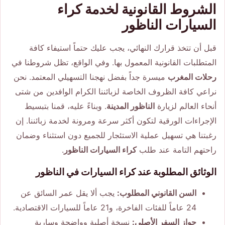
الشروط القانونية لخدمة كراء
السيارات الناظور
قبل أن تتخذ قرارك النهائي، يجب عليك حتماً استيفاء كافة
المتطلبات القانونية المعمول بها. وفي الواقع، تظل شروطنا في
رحلات المغرب
ميسرة جداً بفضل نهجنا التسهيلي المعتمد. نحن
نراعي كافة الظروف الخاصة لزبائننا الكرام الوافدين من شتى
أنحاء العالم لزيارة
الناظور المدينة
. وبناءً عليه، قمنا بتبسيط
الإجراءات الورقية لتكون أكثر سرعة ومرونة لخدمة زبائننا. إن
رغبتنا هي تسهيل عملية الاستئجار للجميع دون استثناء وضمان
راحتهم التامة عند طلب
كراء السيارات الناظور
.
الوثائق المطلوبة عند كراء السيارات في الناظور
السن القانوني المطلوب:
يجب ألا يقل عمر السائق عن
24 عاماً للفئات الفاخرة، و21 عاماً للسيارات الاقتصادية.
جواز السفر الأصلي:
نسخة أصلية وواضحة وسارية