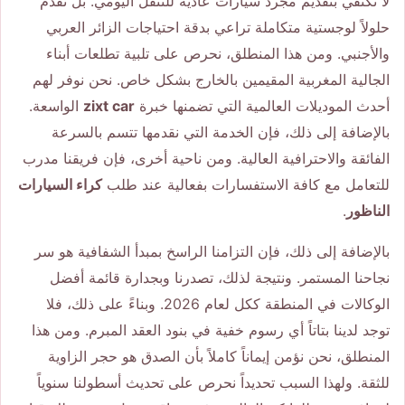
لا نكتفي بتقديم مجرد سيارات عادية للتنقل اليومي. بل نقدم
حلولاً لوجستية متكاملة تراعي بدقة احتياجات الزائر العربي
والأجنبي. ومن هذا المنطلق، نحرص على تلبية تطلعات أبناء
الجالية المغربية المقيمين بالخارج بشكل خاص. نحن نوفر لهم
أحدث الموديلات العالمية التي تضمنها خبرة
zixt car
الواسعة.
بالإضافة إلى ذلك، فإن الخدمة التي نقدمها تتسم بالسرعة
الفائقة والاحترافية العالية. ومن ناحية أخرى، فإن فريقنا مدرب
للتعامل مع كافة الاستفسارات بفعالية عند طلب
كراء السيارات
الناظور
.
بالإضافة إلى ذلك، فإن التزامنا الراسخ بمبدأ الشفافية هو سر
نجاحنا المستمر. ونتيجة لذلك، تصدرنا وبجدارة قائمة أفضل
الوكالات في المنطقة ككل لعام 2026. وبناءً على ذلك، فلا
توجد لدينا بتاتاً أي رسوم خفية في بنود العقد المبرم. ومن هذا
المنطلق، نحن نؤمن إيماناً كاملاً بأن الصدق هو حجر الزاوية
للثقة. ولهذا السبب تحديداً نحرص على تحديث أسطولنا سنوياً