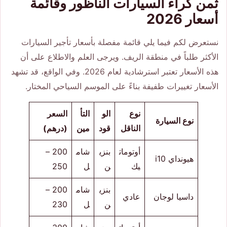
ثمن كراء السيارات الناظور وقائمة
أسعار 2026
نستعرض لكم فيما يلي قائمة مفصلة بأسعار تأجير السيارات
الأكثر طلباً في منطقة الريف. ويرجى العلم والاطلاع على أن
هذه الأسعار تعتبر استرشادية لعام 2026. وفي الواقع، قد تشهد
الأسعار تغييرات طفيفة بناءً على الموسم السياحي المختار.
نوع
الو
التأ
السعر
نوع السيارة
الناقل
قود
مين
(درهم)
أوتومات
بنزي
شام
200 –
هيونداي i10
يك
ن
ل
250
بنزي
شام
200 –
داسيا لوجان
عادي
ن
ل
230