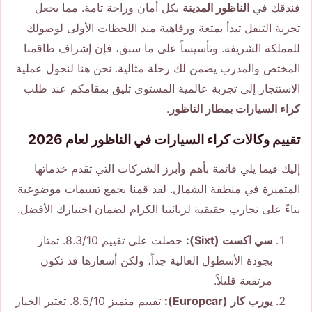
فندقك في
الناظور المدينة
بكل أمان وراحة تامة. مما يجعل
تجربة التنقل تبدأ بمتعة ورفاهية منذ اللحظات الأولى لوصولك
للمملكة الشريفة. وتأسيساً على ما سبق، فإن إشراف طاقمنا
المختص والمدرب يضمن لك رحلة مثالية. نحن هنا لنحول عملية
الاستئجار إلى تجربة عالمية المستوى تليق بمقامكم عند طلب
كراء السيارات بمطار الناظور
.
تقييم وكالات كراء السيارات في الناظور لعام 2026
إليك فيما يلي قائمة بأهم وأبرز الشركات التي تقدم خدماتها
المتميزة في منطقة الشمال. لقد قمنا بجمع تقييمات موضوعية
بناءً على تجارب حقيقية لزبائننا الكرام لضمان اختيارك الأفضل.
سي اكست (Sixt):
حصلت على تقييم 8.3/10. تمتاز
بجودة الأسطول العالية جداً، ولكن أسعارها قد تكون
مرتفعة قليلاً.
يورب كار (Europcar):
تقييم متميز 8.5/10. تعتبر الخيار