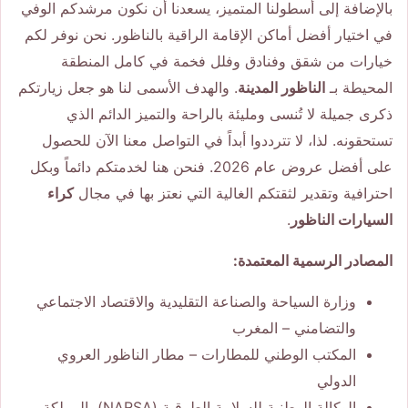
بالإضافة إلى أسطولنا المتميز، يسعدنا أن نكون مرشدكم الوفي
في اختيار أفضل أماكن الإقامة الراقية بالناظور. نحن نوفر لكم
خيارات من شقق وفنادق وفلل فخمة في كامل المنطقة
المحيطة بـ
الناظور المدينة
. والهدف الأسمى لنا هو جعل زيارتكم
ذكرى جميلة لا تُنسى ومليئة بالراحة والتميز الدائم الذي
تستحقونه. لذا، لا تترددوا أبداً في التواصل معنا الآن للحصول
على أفضل عروض عام 2026. فنحن هنا لخدمتكم دائماً وبكل
احترافية وتقدير لثقتكم الغالية التي نعتز بها في مجال
كراء
السيارات الناظور
.
المصادر الرسمية المعتمدة:
وزارة السياحة والصناعة التقليدية والاقتصاد الاجتماعي
والتضامني – المغرب
المكتب الوطني للمطارات – مطار الناظور العروي
الدولي
الوكالة الوطنية للسلامة الطرقية (NARSA) بالمملكة