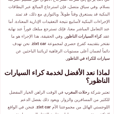
بسلام. وفي سياق متصل، فإن استرجاع المبالغ عبر البطاقات
البنكية قد يستغرق وقتاً طويلاً. وبالتوازي مع ذلك، قد تمتد
الإجراءات البنكية لأسابيع نتيجة التعقيدات الإدارية المعتادة. أما
عند التعامل المباشر معنا، فإنك تسترجع مبلغك فوراً عند نهاية
عقد
كراء السيارات الناظور
. وفي الحقيقة، هذا الإجراء هو ما
نفتخر بتقديمه كفرع حصري لمجموعة
zixt car
. نحن نهدف
دائماً لضمان أعلى مستويات الرفاهية لزبائننا الباحثين عن
سيارات للكراء في الناظور
.
لماذا نعد الأفضل لخدمة كراء السيارات
الناظور؟
تعتبر شركة
رحلات المغرب
في الوقت الراهن الخيار المفضل
للكثير من المسافرين والزوار. ويعود ذلك بفضل الدعم
اللوجستي الهائل من مجموعتنا الأم
zixt car
. فنحن في الواقع