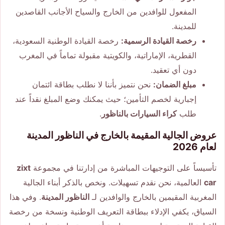
المفعول للوافدين من الخارج والسياح الأجانب القاصدين
للمدينة.
رخصة القيادة الرسمية:
رخصة القيادة الوطنية السعودية،
القطرية، الإماراتية، والكويتية مقبولة تماماً في المغرب
دون أي تعقيد.
مبلغ الضمان:
نحن نتميز بأننا لا نطلب بطاقة ائتمان
إجبارية لخصم التأمين؛ حيث يمكنك وضع المبلغ نقداً عند
طلب
كراء السيارات بالناظور
.
عروض الجالية المقيمة بالخارج في الناظور المدينة
لعام 2026
تأسيساً على التوجيهات المباشرة من إدارتنا في مجموعة
zixt
car
العالمية، نحن نقدم تسهيلات. ونخص بالذكر أبناء الجالية
المغربية المقيمين بالخارج والوافدين لـ
الناظور المدينة
. وفي هذا
السياق، يكفي الإدلاء ببطاقة التعريف الوطنية ونسخة من رخصة