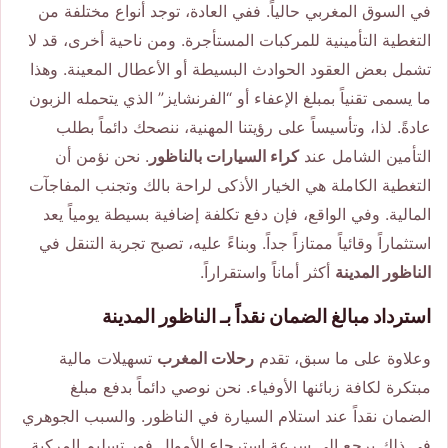
في السوق المغربي حالياً. ففي العادة، توجد أنواع مختلفة من
التغطية التأمينية للمركبات المستأجرة. ومن ناحية أخرى، قد لا
تشمل بعض العقود الحوادث البسيطة أو الأعطال المعينة. وهذا
ما يسمى تقنياً بمبلغ الإعفاء أو “الفرنشايز” الذي يتحمله الزبون
عادةً. لذا، وتأسيساً على رؤيتنا المهنية، ننصحك دائماً بطلب
التأمين الشامل عند
كراء السيارات بالناظور
. نحن نؤمن أن
التغطية الكاملة هي الخيار الأذكى لراحة بالك وتجنب المفاجآت
المالية. وفي الواقع، فإن دفع تكلفة إضافية بسيطة يومياً يعد
استثماراً وقائياً ممتازاً جداً. وبناءً عليه، تصبح تجربة التنقل في
الناظور المدينة
أكثر أماناً واستقراراً.
استرداد مبالغ الضمان نقداً بـ الناظور المدينة
وعلاوة على ما سبق، تقدم
رحلات المغرب
تسهيلات مالية
مبتكرة لكافة زبائنها الأوفياء. نحن نوصي دائماً بدفع مبلغ
الضمان نقداً عند استلام السيارة في الناظور. والسبب الجوهري
في ذلك يرجع إلى سرعة استرجاع الأموال فور تسليم المركبة