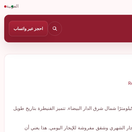
العربية
احجز عبر واتساب
R
دينة القنيطرة في المغرب وتعتبر واحدة من المدن الرئيسية في المنطقة. تتمتع بموقع استراتيجي حيث تقع على بُعد حوالي 60 كيلومترًا شمال شرق الدار البيضاء. تتميز القنيطرة بتاريخ طويل
جار الشهري وشقق مفروشة للإيجار اليومي. هذا يعني أن