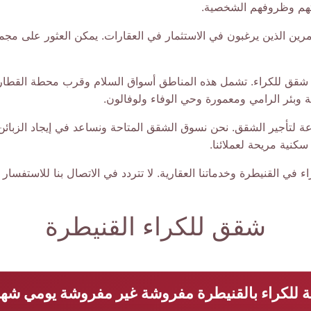
اتهم وظروفهم الشخصية.
رين الذين يرغبون في الاستثمار في العقارات. يمكن العثور على م
 شقق للكراء. تشمل هذه المناطق أسواق السلام وقرب محطة القطار ومي
ة وبئر الرامي ومعمورة وحي الوفاء ولوفالون.
 لتأجير الشقق. نحن نسوق الشقق المتاحة ونساعد في إيجاد الزبائن
نية مريحة لعملائنا.
في القنيطرة وخدماتنا العقارية. لا تتردد في الاتصال بنا للاستفسا
شقق للكراء القنيطرة
 للكراء بالقنيطرة مفروشة غير مفروشة يومي شه