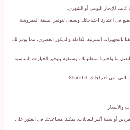
كانت للإيجار اليومي أو الشهري.
 مفروشة يمكن أن يكون عملية متعبة، خاصةً عند استخدام مواقع الإعلانات المبوبة مثل Avito. ولذلك، نضع في اعتبارنا احتياجاتك ونسعى لتوفير الشقة المفروشة
 بالتجهيزات المنزلية الكاملة والديكور العصري، مما يوفر لك
 بنا واخبرنا بمتطلباتك، وسنقوم بتوفير الخيارات المناسبة
 احتياجاتك.ShareTell
ت والأسعار.
دين أو شقة أكبر للعائلات، يمكننا مساعدتك في العثور على