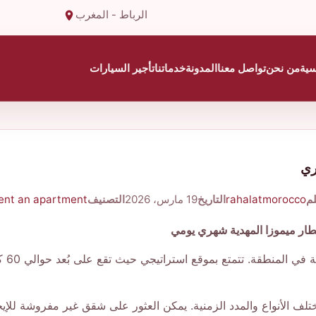
الرباط - المغرب
سية
من نحن
تواصل معنا
المدونة
خدماتنا
تأجير السيارات
ري
لم
rahalatmorocco
التاريخ
19 مارس، 2026
التصنيف
ent an apartment
طار ميموزا المهدية شهري يومي
تقع م
تلف الأنواع والمدد الزمنية. يمكن العثور على شقق غير مفروشة للإي