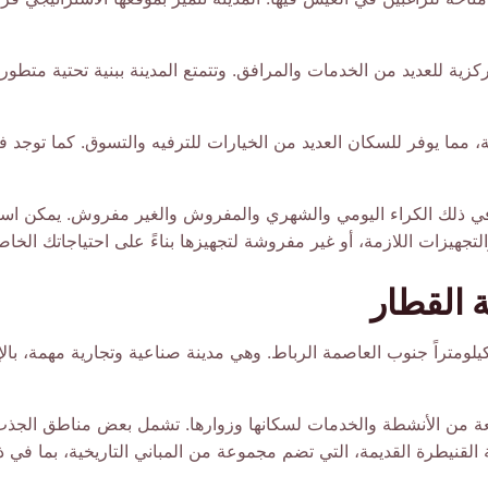
ية للعديد من الخدمات والمرافق. وتتمتع المدينة ببنية تحتية متطور
 مما يوفر للسكان العديد من الخيارات للترفيه والتسوق. كما توجد في 
 في ذلك الكراء اليومي والشهري والمفروش والغير مفروش. يمكن استئ
جهيزات اللازمة، أو غير مفروشة لتجهيزها بناءً على احتياجاتك الخاص
 القطار
ع القنيطرة على الساحل الأطلسي للمغرب، وتبعد حوالي 30 كيلومتراً جنوب العاصمة الرباط. وهي مدينة صنا
اسعة من الأنشطة والخدمات لسكانها وزوارها. تشمل بعض مناطق الجذ
نة القنيطرة القديمة، التي تضم مجموعة من المباني التاريخية، بما في 