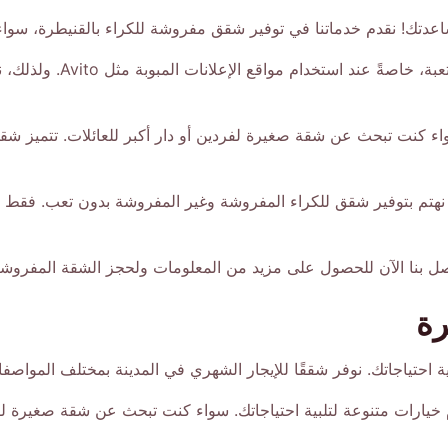
عدتك! نقدم خدماتنا في توفير شقق مفروشة للكراء بالقنيطرة، سواء 
نحن ندرك أن البحث عن شقة
 كنت تبحث عن شقة صغيرة لفردين أو دار أكبر للعائلات. تتميز شققنا
نهتم بتوفير شقق للكراء المفروشة وغير المفروشة بدون تعب. فقط اتصل
ا الآن للحصول على مزيد من المعلومات ولحجز الشقة المفروشة التي تلبي
رة
احتياجاتك. نوفر شققًا للإيجار الشهري في المدينة بمختلف المواصفا
خيارات متنوعة لتلبية احتياجاتك. سواء كنت تبحث عن شقة صغيرة لفر