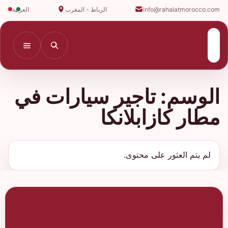
info@rahalatmorocco.com
الرباط - المغرب
العربية
الوسم:
تاجير سيارات في
مطار كازابلانكا
لم يتم العثور على محتوى.