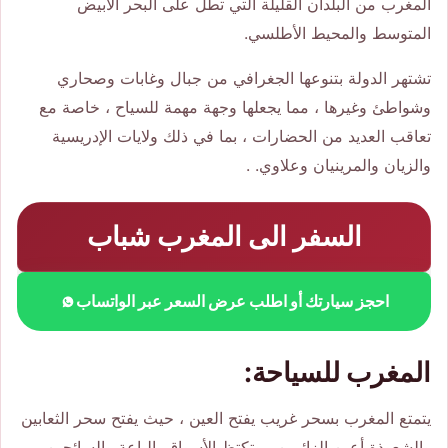
المغرب من البلدان القليلة التي تطل على البحر الأبيض
المتوسط ​​والمحيط الأطلسي.
تشتهر الدولة بتنوعها الجغرافي من جبال وغابات وصحاري
وشواطئ وغيرها ، مما يجعلها وجهة مهمة للسياح ، خاصة مع
تعاقب العديد من الحضارات ، بما في ذلك ولايات الإدريسية
والزيان والمرينيان وعلاوي. .
السفر الى المغرب شباب
احجز سيارتك أو اطلب عرض السعر عبر الواتساب
المغرب للسياحة:
يتمتع المغرب بسحر غريب يفتح العين ، حيث يفتح سحر الثعابين
والشعوذة أعين الزائرين ، وتكتظ الأسواق بالباعة والسائحين ،