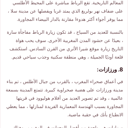
المعالم التاريخية. تقع الرباط مباشرة على المحيط الأطلسي
على ضفاف نهر بولريغ الذي يمتد غربا ويفصلها عن مدينة سلا ،
مما يوفر أجواء أكثر هدوءا مقارنة بالدار البيضاء المجاورة.
بالنسبة للعديد من السياح ، قد تكون زيارة الرباط مفاجأة سارة
، بعيدًا عن حشود المدن المغربية الأخرى. سوف يحب هواة
التاريخ زيارة موقع شيرا الأثري من القرن السادس. استكشف
قلعة أوديّا الجميلة ، وهي منطقة سكنية وجذب سياحي قديم.
8. ورزازات:
في أعماق صحراء المغرب ، بالقرب من جبال الأطلس ، تم بناء
مدينة ورزازات على هضبة صحراوية كبيرة. تتمتع المدينة بسمعة
عالمية ، وقد تم تصوير العديد من أفلام هوليوود في قريتها
المجاورة بسبب الهندسة المعمارية الفريدة لمنازلها ، مما يعطي
الانطباع بأنك في حقبة ماضية.
ورزازات هي واحدة من أفضل الوجهات في المغرب ، وهناك