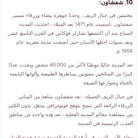
10. شفشاون:
مختبئين في جبال الريف ، وجدنا جوهرة بيضاء وزرقاء تسمى
شفشاون. تأسست عام 1471 بعد الميلاد ، اجتذبت المدينة
السياح منذ أن اكتشفها تشارلز فوكاس في القرن التاسع عشر.
وبعد سنوات احتلها الأسبان حتى أصبحت مدينة مغربية عام
1956 م.
تعد المدينة حاليًا موطنًا لأكثر من 40.000 شخص وتجذب عددًا
كبيرًا من السائحين مفتونين بمناظرها الطبيعية وألوانها النابضة
بالحياة وشوارعها الضيقة.
في جبال الريف الجميلة ، تعد شفشاون متاهة من المباني
الزرقاء الرائعة التي تنضح بتوهج فوتوغرافي مذهل. بدون الكثير
من مشاهدة معالم المدينة الفعلية ، تعد هذه واحدة من مناطق
الجذب الرئيسية في المدينة.
يتعلق الأمر بالسير في أزقة المدينة القديمة ورؤية جميع المباني