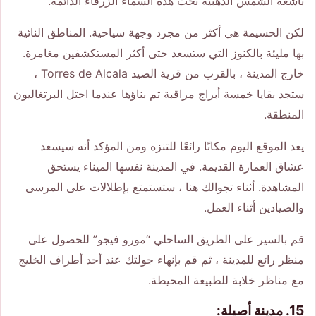
بأشعة الشمس الذهبية تحت هذه السماء الزرقاء الدائمة.
لكن الحسيمة هي أكثر من مجرد وجهة سياحية. المناطق النائية
بها مليئة بالكنوز التي ستسعد حتى أكثر المستكشفين مغامرة.
خارج المدينة ، بالقرب من قرية الصيد Torres de Alcala ،
ستجد بقايا خمسة أبراج مراقبة تم بناؤها عندما احتل البرتغاليون
المنطقة.
يعد الموقع اليوم مكانًا رائعًا للتنزه ومن المؤكد أنه سيسعد
عشاق العمارة القديمة. في المدينة نفسها الميناء يستحق
المشاهدة. أثناء تجوالك هنا ، ستستمتع بإطلالات على المرسى
والصيادين أثناء العمل.
قم بالسير على الطريق الساحلي “مورو فيجو” للحصول على
منظر رائع للمدينة ، ثم قم بإنهاء جولتك عند أحد أطراف الخليج
مع مناظر خلابة للطبيعة المحيطة.
15. مدينة أصيلة: